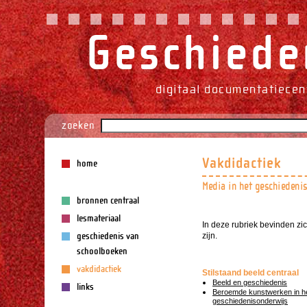
Geschieden
digitaal documentatiecen
zoeken
Vakdidactiek
home
Media in het geschiedeni
bronnen centraal
lesmateriaal
In deze rubriek bevinden zi
geschiedenis van
zijn.
schoolboeken
vakdidactiek
Stilstaand beeld centraal
Beeld en geschiedenis
links
Beroemde kunstwerken in h
geschiedenisonderwijs