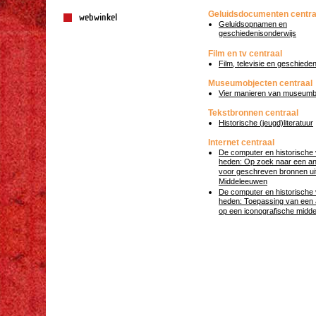
Geluidsdocumenten centra
webwinkel
Geluidsopnamen en
geschiedenisonderwijs
Film en tv centraal
Film, televisie en geschiede
Museumobjecten centraal
Vier manieren van museum
Tekstbronnen centraal
Historische (jeugd)literatuur
Internet centraal
De computer en historische 
heden: Op zoek naar een an
voor geschreven bronnen ui
Middeleeuwen
De computer en historische 
heden: Toepassing van een 
op een iconografische midd