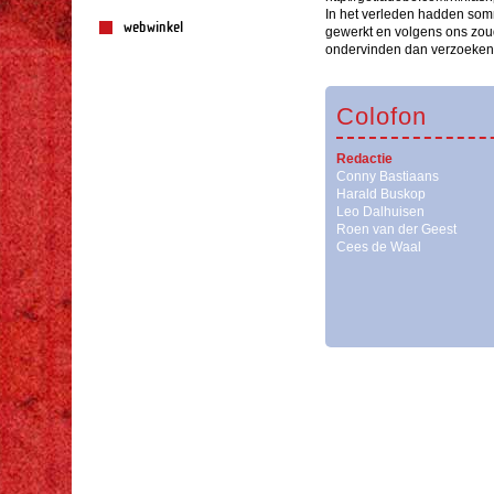
In het verleden hadden som
webwinkel
gewerkt en volgens ons zou
ondervinden dan verzoeken w
Colofon
Redactie
Conny Bastiaans
Harald Buskop
Leo Dalhuisen
Roen van der Geest
Cees de Waal