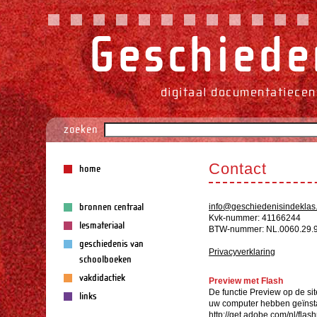
Geschieden
digitaal documentatiecen
zoeken
Contact
home
bronnen centraal
info@geschiedenisindeklas
Kvk-nummer: 41166244
lesmateriaal
BTW-nummer: NL.0060.29.9
geschiedenis van
Privacyverklaring
schoolboeken
vakdidactiek
Preview met Flash
De functie Preview op de si
links
uw computer hebben geïnstal
http://get.adobe.com/nl/flash