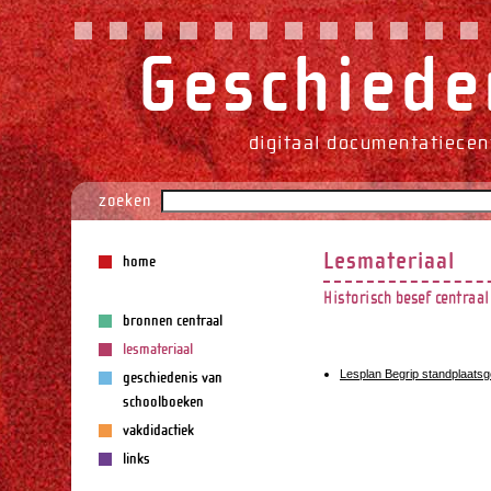
Geschieden
digitaal documentatiecen
zoeken
Lesmateriaal
home
Historisch besef centraal
bronnen centraal
lesmateriaal
Lesplan Begrip standplaats
geschiedenis van
schoolboeken
vakdidactiek
links